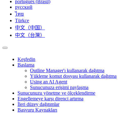
português (Brasil)
русский
ไทย
Türkçe
中文（中国）
中文（台灣）
Keşfedin
Başlama
Outline Manager'ı kullanarak dağıtma
Yükleme komut dosyası kullanarak dağıtma
Using an AI Agent
Sunucunuza erişimi paylaşma
Sunucunuzu yönetme ve ölçeklendirme
Engellemeye karşı direnci artırma
İleri düzey dağıtımlar
Başvuru Kaynakları