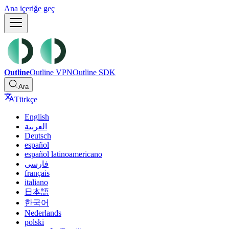
Ana içeriğe geç
Outline
Outline VPN
Outline SDK
Ara
Türkçe
English
العربية
Deutsch
español
español latinoamericano
فارسی
français
italiano
日本語
한국어
Nederlands
polski