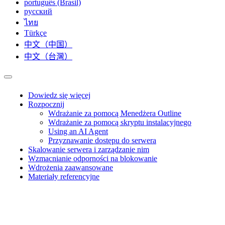
português (Brasil)
русский
ไทย
Türkçe
中文（中国）
中文（台灣）
Dowiedz się więcej
Rozpocznij
Wdrażanie za pomocą Menedżera Outline
Wdrażanie za pomocą skryptu instalacyjnego
Using an AI Agent
Przyznawanie dostępu do serwera
Skalowanie serwera i zarządzanie nim
Wzmacnianie odporności na blokowanie
Wdrożenia zaawansowane
Materiały referencyjne