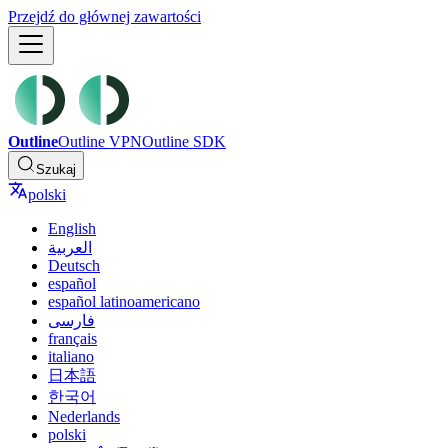
Przejdź do głównej zawartości
Outline
Outline VPN
Outline SDK
Szukaj
polski
English
العربية
Deutsch
español
español latinoamericano
فارسی
français
italiano
日本語
한국어
Nederlands
polski