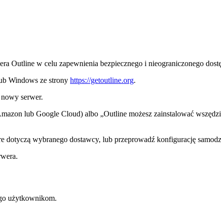
ra Outline w celu zapewnienia bezpiecznego i nieograniczonego dostę
lub Windows ze strony
https://getoutline.org
.
ć nowy serwer.
mazon lub Google Cloud) albo „Outline możesz zainstalować wszędzie
óre dotyczą wybranego dostawcy, lub przeprowadź konfigurację samodzi
rwera.
ego użytkownikom.